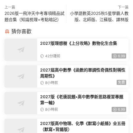
上一篇
下一篇
2026版一飛沖天中考專項精品試
小學語數英2025秋5星學霸人教
題合集（知識梳理+考點暗記）
版、北師版、江蘇版、譯林版
猜你喜歡
2027版理想樹《上分攻略》數物化生合集
42分鍾前
6.99
2027屆高中數學《函數的單調性奇偶性對稱性
周期性》
免費
8小時前
2027版《老唐說題•高中數學新思路複習專題
第一輪》
8小時前
6.99
2027版高中物理、化學《默寫小紙條》全五冊
（默寫+背誦版）