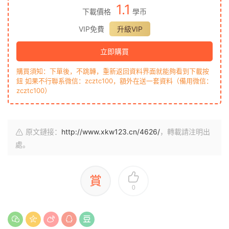
1.1
下載價格
學币
VIP免費
升級VIP
立即購買
購買須知：下單後，不跳轉，重新返回資料界面就能夠看到下載按
鈕 如果不行聯系微信：zcztc100，額外在送一套資料（備用微信：
zcztc100）
原文鏈接：
http://www.xkw123.cn/4626/
，轉載請注明出
處。
賞
0