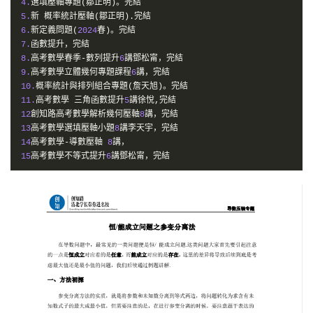
4.
選填壓軸專題(鄒正明)。完結
5.
新
概率統計壓軸(鄒正明).完結
6.
新定義問題(
2024
春)。完結
7.
函數提升，完結
8.
高考數學春季-數列提升
6
講鄧松甯，完結
9.
高考數學立體幾何專題課程
6
講，完結
10.
概率統計與排列組合專題(詹天旭)。完結
11.
高考數學
三角函數提升
5
講徐悅,完結
12
創知路高考數學解析幾何壓軸
8
講，完結
13
高考數學選填壓軸小題
8
講李天宇，完結
14
高考數學-導數壓軸
8
講，
15
高考數學不等式提升
6
講鄧松甯，完結