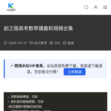
創之路高考數學講義和視頻合集
2025-07-27
高中數學
352
推廣
📌
開通本站VIP會員
，全站資源免費下載，享高速下載通
道，告别單次付費！
立即開通
1.
導數壓軸專題。完結
2.
解析幾何壓軸專題。完結
3
新定義數列壓軸完結完結