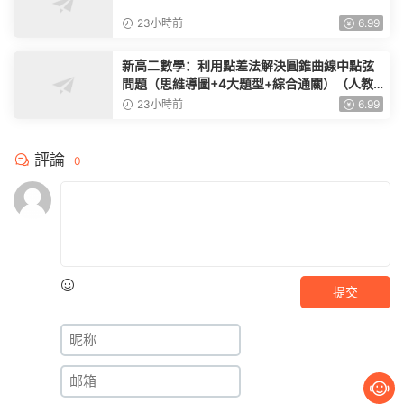
23小時前
6.99
新高二數學：利用點差法解決圓錐曲線中點弦
問題（思維導圖+4大題型+綜合通關）（人教A
版）
23小時前
6.99
評論
0
提交