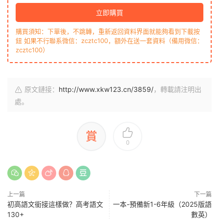
立即購買
購買須知：下單後，不跳轉，重新返回資料界面就能夠看到下載按
鈕 如果不行聯系微信：zcztc100，額外在送一套資料（備用微信：
zcztc100）
原文鏈接：
http://www.xkw123.cn/3859/
，轉載請注明出
處。
賞
0
上一篇
下一篇
初高語文銜接這樣做？高考語文
一本-預備新1-6年級（2025版語
130+
數英）