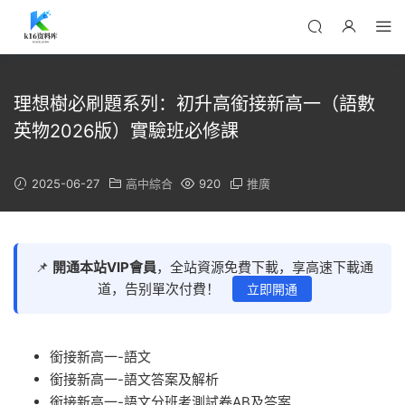
理想樹必刷題系列：初升高銜接新高一（語數
英物2026版）實驗班必修課
2025-06-27
高中綜合
920
推廣
📌
開通本站VIP會員
，全站資源免費下載，享高速下載通
道，告别單次付費！
立即開通
銜接新高一-語文
銜接新高一-語文答案及解析
銜接新高一-語文分班考測試卷AB及答案