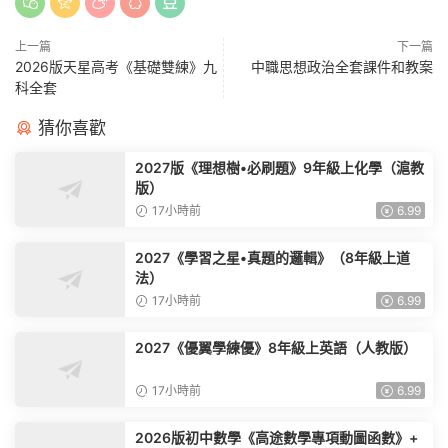
上一篇
下一篇
2026版天星高考《基礎雙練》九
中職思想政治全套課件和教案
科全套
猜你喜歡
2027版《理想樹•必刷題》9年級上化學（滬教
版）
17小時前
6.99
2027《學習之星•真題的邏輯》（8年級上道
法）
17小時前
6.99
2027《優翼學練優》8年級上英語（人教版）
17小時前
6.99
2026版初中數學《高途數學專項動圖函數》+