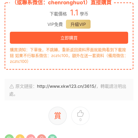
（或聯系微信：chenronghuo1）直接購買
1.1
下載價格
學币
VIP免費
升級VIP
立即購買
購買須知：下單後，不跳轉，重新返回資料界面就能夠看到下載按
鈕 如果不行聯系微信：zcztc100，額外在送一套資料（備用微信：
zcztc100）
原文鏈接：
http://www.xkw123.cn/3615/
，轉載請注明出
處。
賞
0