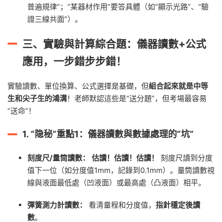
普遍規律”；“某器材作用”要答具體（如“顯示光路”、“驗
證三線共面”）。
三、實驗與計算綜合題：儀器讀數+公式
應用，一步錯步步錯！
實驗讀數、單位換算、公式選擇是基礎，但
組合起來就是中等
生和尖子生的鴻溝
！老師默認這些是“送分題”，但考場最容易
“送命”！
1.
“隐秘”重點1：儀器讀數與數據處理的“坑”
刻度尺/量筒讀數：
估讀！估讀！估讀！
刻度尺讀到分度
值下一位（如分度值1mm，記錄到0.1mm）。量筒讀數視
線與液面最低處（凹液面）或最高處（凸液面）相平。
彈簧測力計讀數：
看清量程和分度值，
指針穩定後讀
數
。