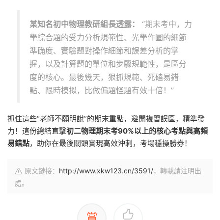
某知名初中物理教研組長透露：
“期末考中，力
學綜合題的受力分析規範性、光學作圖的細節
準确度、實驗題對操作細節和誤差分析的掌
握，以及計算題的單位和步驟規範性，是區分
度的核心。最後幾天，狠抓規範、死磕易錯
點、限時模拟，比做偏題怪題有效十倍！”
抓住這些“老師不願明說”的期末重點，避開複習誤區，精準發
力！這份總結直擊
初二物理期末考90%以上的核心考點與高頻
易錯點
，助你在最後關頭實現高效沖刺，考場穩操勝券！
原文鏈接：
http://www.xkw123.cn/3591/
，轉載請注明出
處。
賞