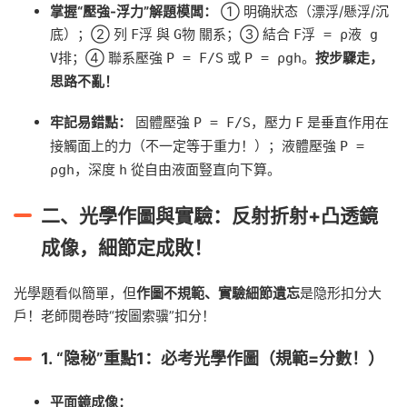
掌握“壓強-浮力”解題模闆：
① 明确狀态（漂浮/懸浮/沉
底）；② 列
與
關系；③ 結合
F浮
G物
F浮 = ρ液 g
；④ 聯系壓強
或
。
按步驟走，
V排
P = F/S
P = ρgh
思路不亂！
牢記易錯點：
固體壓強
，壓力
是垂直作用在
P = F/S
F
接觸面上的力（不一定等于重力！）；液體壓強
P =
，深度
從自由液面豎直向下算。
ρgh
h
二、光學作圖與實驗：反射折射+凸透鏡
成像，細節定成敗！
光學題看似簡單，但
作圖不規範、實驗細節遺忘
是隐形扣分大
戶！老師閱卷時“按圖索骥”扣分！
1.
“隐秘”重點1：必考光學作圖（規範=分數！）
平面鏡成像：