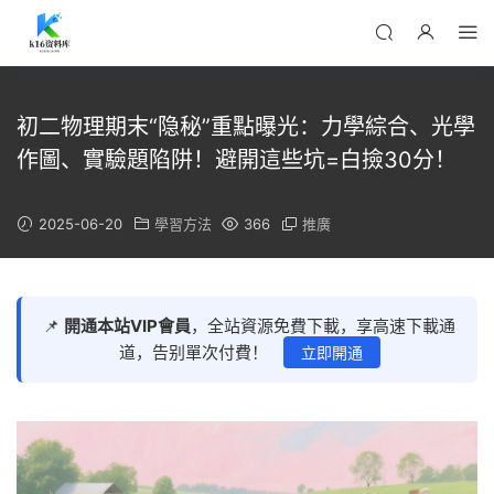
初二物理期末“隐秘”重點曝光：力學綜合、光學
作圖、實驗題陷阱！避開這些坑=白撿30分！
2025-06-20
學習方法
366
推廣
📌
開通本站VIP會員
，全站資源免費下載，享高速下載通
道，告别單次付費！
立即開通