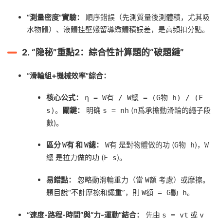
“測量密度”實驗：
順序錯誤（先測質量後測體積，尤其吸
水物體）、液體挂壁殘留導緻體積誤差，是高頻扣分點。
2.
“隐秘”重點2：綜合性計算題的“破題鏈”
“滑輪組+機械效率”綜合：
核心公式：
η = W有 / W總 = (G物 h) / (F
。
關鍵：
明确
(n爲承擔動滑輪的繩子段
s)
s = nh
數)。
區分
和
：
是對物體做的功 (
)，
W有
W總
W有
G物 h
W
是拉力做的功 (
)。
總
F s
易錯點：
忽略動滑輪重力（當
考慮）或摩擦。
W額
題目說“不計摩擦和繩重”，則
。
W額 = G動 h
“速度-路程-時間”與“力-運動”結合：
先由
或
s = vt
v