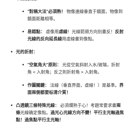
“對稱大法”必須熟！
物像連線垂直于鏡面，物像到
鏡面距離相等。
易錯點：
虛像用
虛線
！光線箭頭方向别畫反！
反射
光線的反向延長線
用虛線畫到像點。
光的折射：
“空氣角大”原則：
光從空氣斜射入水/玻璃，折射
角
入射角；反之則折射角
入射角。
<
>
作圖關鍵：
法線（垂直界面，虛線！）是基準。
界
面兩側都要标清介質！
凸透鏡三條特殊光線：
必須爛熟于心！考題常要求畫
兩
條
光線确定像點。
過光心光線方向不變！平行主光軸過焦
點！過焦點平行主光軸！