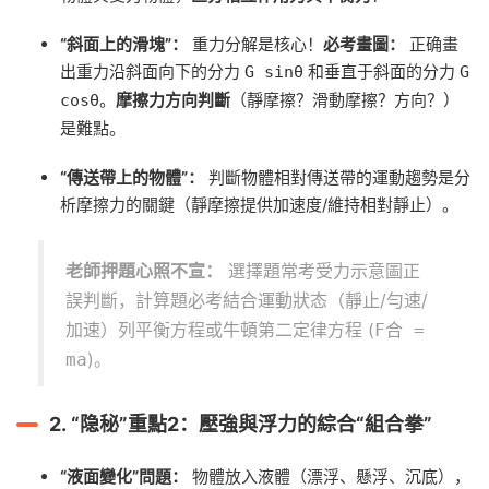
“斜面上的滑塊”：
重力分解是核心！
必考畫圖：
正确畫
出重力沿斜面向下的分力
和垂直于斜面的分力
G sinθ
G
。
摩擦力方向判斷
（靜摩擦？滑動摩擦？方向？）
cosθ
是難點。
“傳送帶上的物體”：
判斷物體相對傳送帶的運動趨勢是分
析摩擦力的關鍵（靜摩擦提供加速度/維持相對靜止）。
老師押題心照不宣：
選擇題常考受力示意圖正
誤判斷，計算題必考結合運動狀态（靜止/勻速/
加速）列平衡方程或牛頓第二定律方程 (
F合 =
)。
ma
2.
“隐秘”重點2：壓強與浮力的綜合“組合拳”
“液面變化”問題：
物體放入液體（漂浮、懸浮、沉底），