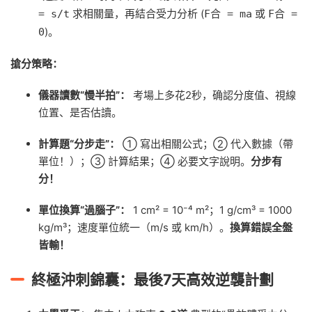
求相關量，再結合受力分析 (
或
= s/t
F合 = ma
F合 =
)。
0
搶分策略：
儀器讀數“慢半拍”：
考場上多花2秒，确認分度值、視線
位置、是否估讀。
計算題“分步走”：
① 寫出相關公式；② 代入數據（帶
單位！）；③ 計算結果；④ 必要文字說明。
分步有
分！
單位換算“過腦子”：
1 cm² = 10⁻⁴ m²；1 g/cm³ = 1000
kg/m³；速度單位統一（m/s 或 km/h）。
換算錯誤全盤
皆輸！
終極沖刺錦囊：最後7天高效逆襲計劃