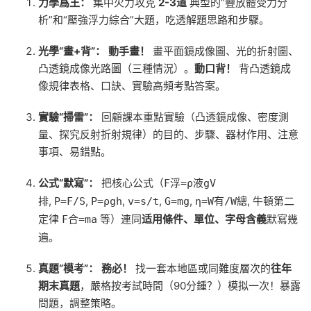
力學爲王：
集中火力攻克
2-3道
典型的“疊放體受力分
析”和“壓強浮力綜合”大題，吃透解題思路和步驟。
光學“畫+背”：
動手畫！
畫平面鏡成像圖、光的折射圖、
凸透鏡成像光路圖（三種情況）。
動口背！
背凸透鏡成
像規律表格、口訣、實驗高頻考點答案。
實驗“掃雷”：
回顧課本重點實驗（凸透鏡成像、密度測
量、探究反射折射規律）的目的、步驟、器材作用、注意
事項、易錯點。
公式“默寫”：
把核心公式（
F浮=ρ液gV
,
,
,
,
,
, 牛頓第二
排
P=F/S
P=ρgh
v=s/t
G=mg
η=W有/W總
定律
等）連同
适用條件、單位、字母含義
默寫幾
F合=ma
遍。
真題“模考”：
務必！
找一套本地區或同難度層次的
往年
期末真題
，嚴格按考試時間（90分鍾？）模拟一次！暴露
問題，調整策略。