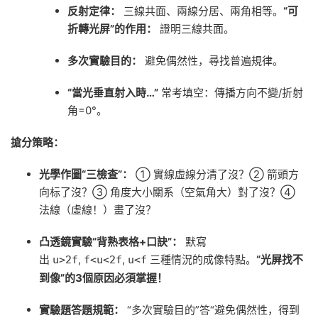
反射定律：
三線共面、兩線分居、兩角相等。
“可
折轉光屏”的作用：
證明三線共面。
多次實驗目的：
避免偶然性，尋找普遍規律。
“當光垂直射入時…”
常考填空：傳播方向不變/折射
角=0°。
搶分策略：
光學作圖“三檢查”：
① 實線虛線分清了沒？② 箭頭方
向标了沒？③ 角度大小關系（空氣角大）對了沒？④
法線（虛線！）畫了沒？
凸透鏡實驗“背熟表格+口訣”：
默寫
出
,
,
三種情況的成像特點。
“光屏找不
u>2f
f<u<2f
u<f
到像”的3個原因必須掌握！
實驗題答題規範：
“多次實驗目的”答“避免偶然性，得到