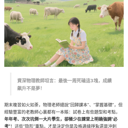
資深物理教師坦言：最後一周死磕這3塊，成績
飙升不是夢！
期末複習如火如荼，物理老師總說“回歸課本”、“掌握基礎”，但
經驗豐富的老教師心裏都有一本賬：試卷上有些題型和考點，
年年考、次次坑倒一大片學生，卻極少在課堂上明确強調“必
考”
！這些“隐形”重點，才是決定你是及格邊緣掙紮還是沖刺