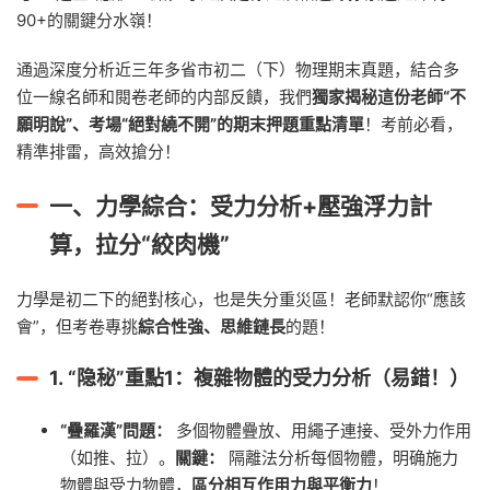
90+的關鍵分水嶺！
通過深度分析近三年多省市初二（下）物理期末真題，結合多
位一線名師和閱卷老師的内部反饋，我們
獨家揭秘這份老師“不
願明說”、考場“絕對繞不開”的期末押題重點清單
！考前必看，
精準排雷，高效搶分！
一、力學綜合：受力分析+壓強浮力計
算，拉分“絞肉機”
力學是初二下的絕對核心，也是失分重災區！老師默認你“應該
會”，但考卷專挑
綜合性強、思維鏈長
的題！
1.
“隐秘”重點1：複雜物體的受力分析（易錯！）
“疊羅漢”問題：
多個物體疊放、用繩子連接、受外力作用
（如推、拉）。
關鍵：
隔離法分析每個物體，明确施力
物體與受力物體，
區分相互作用力與平衡力
！