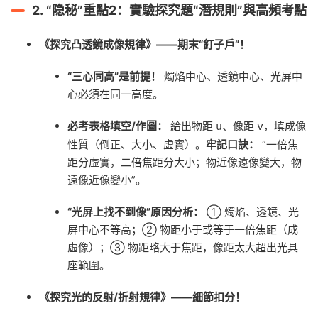
2.
“隐秘”重點2：實驗探究題“潛規則”與高頻考點
《探究凸透鏡成像規律》——期末“釘子戶”！
“三心同高”是前提！
燭焰中心、透鏡中心、光屏中
心必須在同一高度。
必考表格填空/作圖：
給出物距
、像距
，填成像
u
v
性質（倒正、大小、虛實）。
牢記口訣：
“一倍焦
距分虛實，二倍焦距分大小；物近像遠像變大，物
遠像近像變小”。
“光屏上找不到像”原因分析：
① 燭焰、透鏡、光
屏中心不等高；② 物距小于或等于一倍焦距（成
虛像）；③ 物距略大于焦距，像距太大超出光具
座範圍。
《探究光的反射/折射規律》——細節扣分！