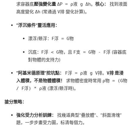
求容器底
壓強變化量
。
核心：
找到液面
ΔP = ρ液 g Δh
高度變化
(常通過
變化計算)。
Δh
V排
“浮沉條件”靈活應用：
漂浮/懸浮：
F浮 = G物
沉底：
，且
(容器底
F浮 < G物
F支 = G物 - F浮
對物體的支持力)
“阿基米德原理”挖坑點：
。
是浸
F浮 = ρ液 g V排
V排
入體積，不是物體體積！
求物體密度時常用
ρ物 = (G物
(漂浮/懸浮時)。
/ F浮) * ρ液
搶分策略：
強化受力分析訓練：
找幾道典型“疊放體”、“斜面滑塊”
題，一步步畫受力圖，标清每個力。