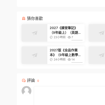
猜你喜歡
2027《課堂筆記》
（9年級上）（英語）
（滬教版）
23小時前
7
6.99
2027版《全品作業
本》（9年級上數學）
（人教版）
24小時前
14
6.99
評論
0