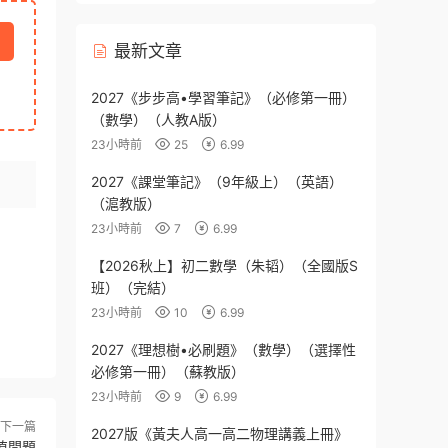
最新文章
2027《步步高•學習筆記》（必修第一冊）
（數學）（人教A版）
23小時前
25
6.99
2027《課堂筆記》（9年級上）（英語）
（滬教版）
23小時前
7
6.99
【2026秋上】初二數學（朱韬）（全國版S
班）（完結）
23小時前
10
6.99
2027《理想樹•必刷題》（數學）（選擇性
必修第一冊）（蘇教版）
23小時前
9
6.99
下一篇
2027版《黃夫人高一高二物理講義上冊》
值問題