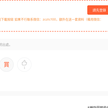
請先登錄
載按鈕 如果不行聯系微信：zcztc100，額外在送一套資料（備用微信：
明出處。
賞
1
8種隐圓類最