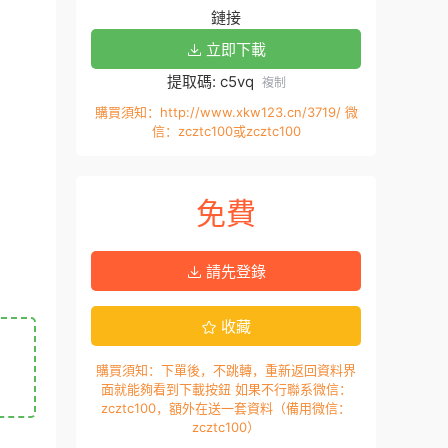
鏈接
立即下載
提取碼: c5vq
複制
購買須知：http://www.xkw123.cn/3719/ 微
信：zcztc100或zcztc100
免費
請先登錄
收藏
購買須知：下單後，不跳轉，重新返回資料界
面就能夠看到下載按鈕 如果不行聯系微信：
zcztc100，額外在送一套資料（備用微信：
zcztc100）