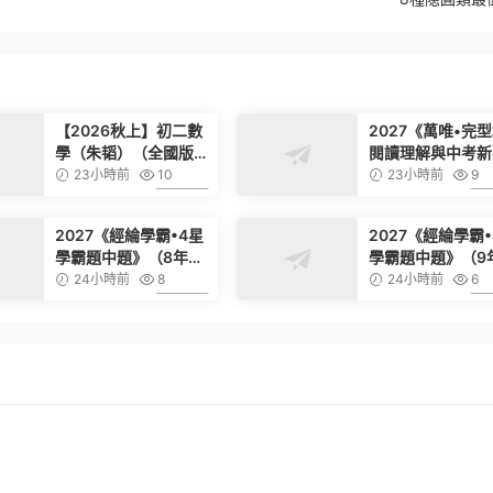
【2026秋上】初二數
2027《萬唯•完
學（朱韬）（全國版S
閱讀理解與中考新
班）（完結）
法》（基礎版）（7
23小時前
10
23小時前
9
年級英語）
6.99
2027《經綸學霸•4星
2027《經綸學霸•
學霸題中題》（8年級
學霸題中題》（9
上物理）（蘇科版）
上化學）（人教版
24小時前
8
24小時前
6
6.99