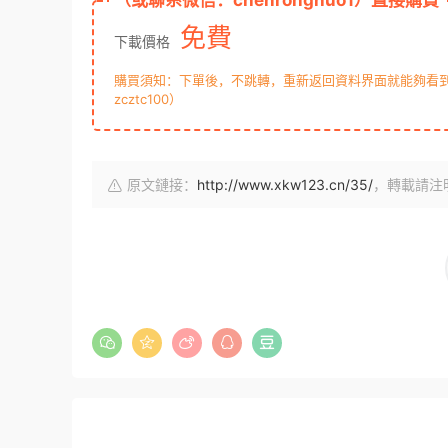
（或聯系微信：chenronghuo1）直接購買
免費
下載價格
購買須知：下單後，不跳轉，重新返回資料界面就能夠看到下
zcztc100）
原文鏈接：
http://www.xkw123.cn/35/
，轉載請注