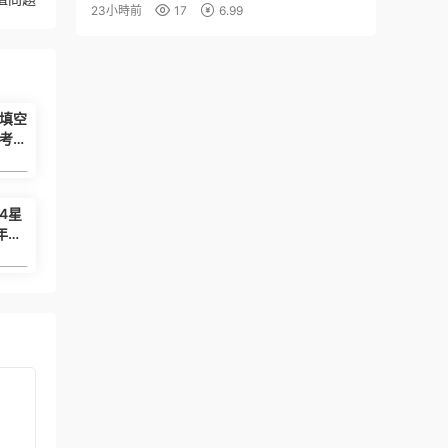
23小時前
17
6.99
型填空
考
-9
6.99
4星
年級
）
6.99