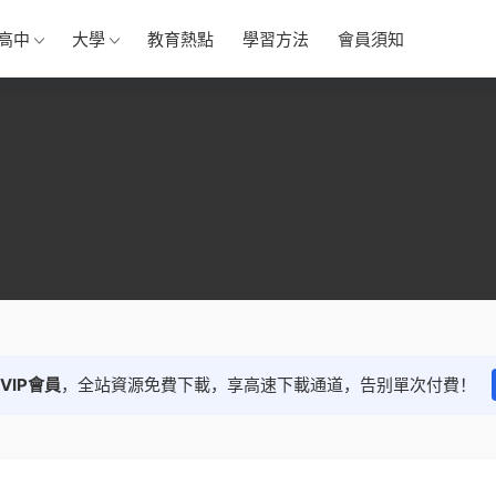
高中
大學
教育熱點
學習方法
會員須知
VIP會員
，全站資源免費下載，享高速下載通道，告别單次付費！