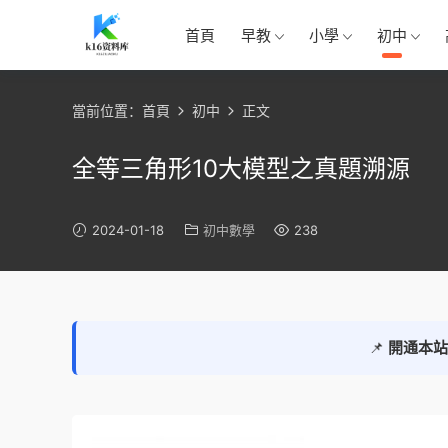
首頁
早教
小學
初中
當前位置：
首頁
初中
正文
全等三角形10大模型之真題溯源
2024-01-18
初中數學
238
📌
開通本站