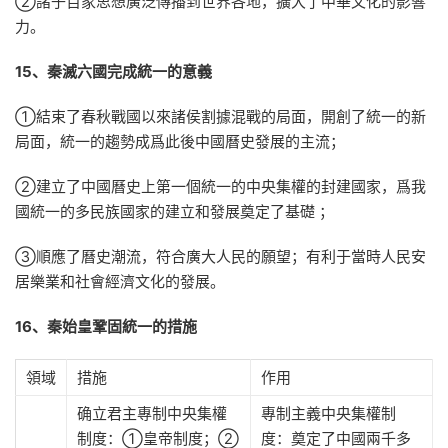
②諸子百家思想廣泛傳播到世界各地，擴大了中華文化的影響
力。
15、秦滅六國完成統一的意義
①結束了春秋戰國以來諸侯割據混戰的局面，開創了統一的新
局面，統一的趨勢成爲此後中國曆史發展的主流；
②建立了中國曆史上第一個統一的中央集權的封建國家，爲我
國統一的多民族國家的建立和發展奠定了基礎 ；
③順應了曆史潮流，符合廣大人民的願望；有利于當時人民安
居樂業和社會經濟文化的發展。
16、秦始皇鞏固統一的措施
領域
措施
作用
确立君主專制中央集權
專制主義中央集權制
制度：①皇帝制度；②
度：奠定了中國兩千多