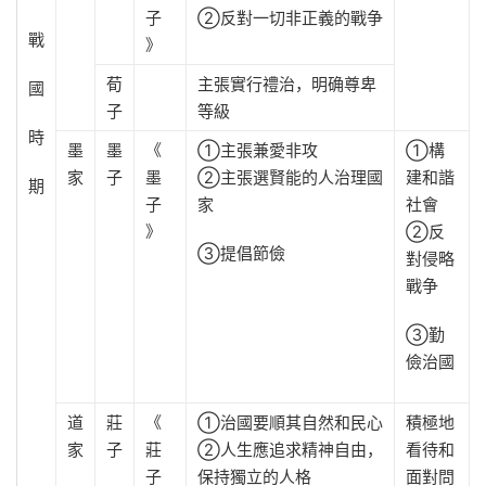
子
②反對一切非正義的戰争
戰
》
荀
主張實行禮治，明确尊卑
國
子
等級
時
墨
墨
《
①主張兼愛非攻
①構
家
子
墨
②主張選賢能的人治理國
建和諧
期
子
家
社會
》
②反
③提倡節儉
對侵略
戰争
③勤
儉治國
道
莊
《
①治國要順其自然和民心
積極地
家
子
莊
②人生應追求精神自由，
看待和
子
保持獨立的人格
面對問