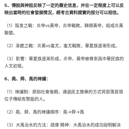
5、傳說與神話反映了一定的曆史信息，并在一定程度上可以反
映出當時的社會發展情況，經考古資料證實的部分可以相信。
（1）阪泉之戰：炎帝vs黃帝，炎帝戰敗，歸順黃帝，結成炎黃
聯盟。
（2）涿鹿之戰：炎黃vs蚩尤，蚩尤戰敗，華夏族逐漸形成。
（3）影響：華夏族逐漸形成，炎帝、黃帝被尊崇爲中華民族的
人文初祖。
6、堯、舜、禹的禅讓：
（1）禅讓制：原始社會後期，通過民主推舉的方式将部落首領
位子傳給有賢能的人。
（2）堯、舜、禹的禅讓順序：堯→舜→禹
（3）大禹治水的方法：疏導 精神：大禹治水的成功說明解決