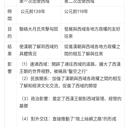
第一次出使西域
第二次出使西域
時
公元前138年
公元前119年
間
目
聯絡大月氏夾擊匈奴
發展與西域各地方政權的友好
的
往來
結
使漢朝了解到西域的
促進漢朝與西域各地方政權之
果
具體情況
間的相互了解與往來
影
（1）連通西域：開辟了通往西域的道路，擴大了西漢
響
王朝的世界視野。被稱爲“鑿空之行”
（2）民族關系：加強了漢朝與西域各政權之間的相互
了解和經濟文化交流，促進了西域的開發
（3）政治影響：奠定了西漢王朝對西域管理、經營的
基礎
（4）對外交往：直接推動了“陸上絲綢之路”的形成