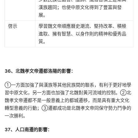
漢族趨同；也使中原文化得到了豐富與發
展。
啓示
學習魏文帝順應曆史潮流、堅持改革、積極
進取、擁有智慧、以身作則的精神和優秀品
質。
36、北魏孝文帝遷都洛陽的影響：
①一方面加強了與漢族等其他民族間的聯系，有利于更好地學
習中原文化，另一方面也加強了北魏對黃河流域的控制。②北
魏孝文帝遷都不是一般意義上的都城遷移，而是具有重大文化
轉型意義的行動；③遷都成功是北魏孝文帝同保守勢力鬥争的
一次勝利。
37、人口南遷的影響：