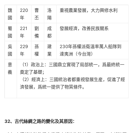
魏
220
曹
洛
重視農業發展，大力興修水利
國
年
丕
陽
蜀
221
劉
成
發展經濟，改善民族關系
國
年
備
都
吳
229
孫
建
230年孫權派衛溫率萬人船隊到
國
年
權
業
達夷洲（今台灣）
意
（1）政治上：三國鼎立實現了局部統一，爲最終統一
義
奠定了基礎；
（2）經濟上：三國統治者都重視發展生産，促進了經
濟發展，爲統一提供了物質條件。
32、古代絲綢之路的變化及其原因：