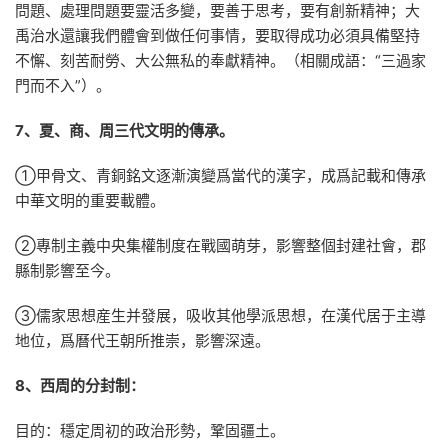
問題、處理問題要靈活多變，要善于思考，要有創新精神；大
禹治水還讓我們體會到做任何事情，要取得成功必須具備堅持
不懈、刻苦耐勞、大公無私的奉獻精神。（相關成語：“三過家
門而不入”）。
7、夏、商、周三代文明的傳承。
①甲骨文、青銅銘文逐漸演變爲當代的漢字，成爲記載和傳承
中華文明的重要載體。
②專制主義中央集權制度在戰國萌芽，影響整個封建社會，郡
縣制影響至今。
③儒家思想産生并發展，吸收其他學派思想，在漢代居于主導
地位，爲曆代王朝所推崇，影響深遠。
8、西周的分封制：
目的：穩定周初的政治形勢，鞏固疆土。