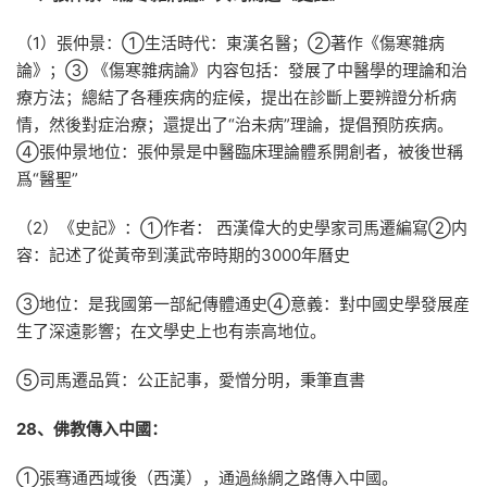
（1）張仲景：①生活時代：東漢名醫；②著作《傷寒雜病
論》；③ 《傷寒雜病論》内容包括：發展了中醫學的理論和治
療方法；總結了各種疾病的症候，提出在診斷上要辨證分析病
情，然後對症治療；還提出了“治未病”理論，提倡預防疾病。
④張仲景地位：張仲景是中醫臨床理論體系開創者，被後世稱
爲“醫聖”
（2）《史記》：①作者： 西漢偉大的史學家司馬遷編寫②内
容：記述了從黃帝到漢武帝時期的3000年曆史
③地位：是我國第一部紀傳體通史④意義：對中國史學發展産
生了深遠影響；在文學史上也有崇高地位。
⑤司馬遷品質：公正記事，愛憎分明，秉筆直書
28、佛教傳入中國：
①張骞通西域後（西漢），通過絲綢之路傳入中國。