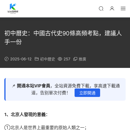
初中曆史：中國古代史90條高頻考點，建議人
手一份
2025-06-12
初中曆史
257
推廣
📌
開通本站VIP會員
，全站資源免費下載，享高速下載通
道，告别單次付費！
立即開通
1、北京人發現的意義：
①北京人是世界上最重要的原始人類之一；