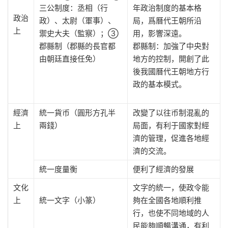
三公制度：丞相（行
年政治制度的基本格
政治
政）、太尉（軍事）、
局，爲曆代王朝所沿
上
禦史大夫（監察）；③
用，影響深遠。
郡縣制（郡縣的長官都
郡縣制：加強了中央對
由朝廷直接任免）
地方的控制，開創了此
後我國曆代王朝地方行
政的基本模式。
經濟
統一貨币（圓形方孔半
改變了以往币制混亂的
上
兩錢）
局面，有利于國家對經
濟的管理，促進各地經
濟的交流。
統一度量衡
便利了經濟的發展
文化
文字的統一，使政令能
上
統一文字（小篆）
夠在全國各地順利推
行，也使不同地域的人
民能夠順暢溝通，有利