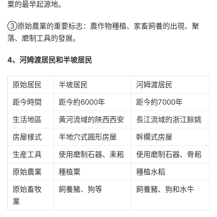
粟的最早起源地。
③原始農業的重要标志：農作物種植、家畜飼養的出現、聚
落、磨制工具的發展。
4、河姆渡居民和半坡居民
原始居民
半坡居民
河姆渡居民
距今時間
距今約6000年
距今約7000年
生活地區
黃河流域的陝西西安
長江流域的浙江餘姚
房屋樣式
半地穴式圓形房屋
幹欄式房屋
生産工具
使用磨制石器、耒耜
使用磨制石器、骨耜
原始農業
種植粟
種植水稻
原始畜牧
飼養豬、狗等
飼養豬、狗和水牛
業