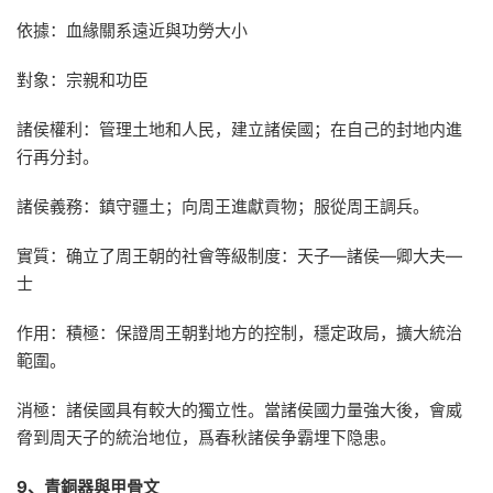
依據：血緣關系遠近與功勞大小
對象：宗親和功臣
諸侯權利：管理土地和人民，建立諸侯國；在自己的封地内進
行再分封。
諸侯義務：鎮守疆土；向周王進獻貢物；服從周王調兵。
實質：确立了周王朝的社會等級制度：天子—諸侯—卿大夫—
士
作用：積極：保證周王朝對地方的控制，穩定政局，擴大統治
範圍。
消極：諸侯國具有較大的獨立性。當諸侯國力量強大後，會威
脅到周天子的統治地位，爲春秋諸侯争霸埋下隐患。
9、青銅器與甲骨文