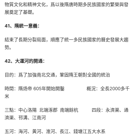
物質文化和精神文化，爲以後隋唐時期多民族國家的繁榮與發
展奠定了基礎。
41、隋統一意義：
結束了長期分裂局面，順應了統一多民族國家的曆史發展大趨
勢。
42、大運河的開通：
目的：爲了加強南北交通，鞏固隋王朝對全國的統治
時間：隋炀帝 605年開始開鑿 概況：全長2000多千
米
三點：中心洛陽 北端涿郡 南端餘杭 四段：永濟渠、通
濟渠、邗溝、江南河
五河：海河、黃河、淮河、長江、錢塘江五大水系