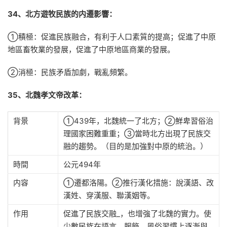
34、北方遊牧民族的内遷影響：
①積極：促進民族融合，有利于人口素質的提高；促進了中原
地區畜牧業的發展，促進了中原地區商業的發展。
②消極：民族矛盾加劇，戰亂頻繁。
35、北魏孝文帝改革：
背景
①439年，北魏統一了北方；②鮮卑習俗治
理國家困難重重；③當時北方出現了民族交
融的趨勢。（目的是加強對中原的統治。）
時間
公元494年
内容
①遷都洛陽。②推行漢化措施：說漢語、改
漢姓、穿漢服、聯漢姻等。
作用
促進了民族交融_，也增強了北魏的實力。使
少數民族在語言、服飾、風俗習慣上逐漸與