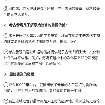
②周口店北京人遺址是迄今所知世界上内涵最豐富、材料最齊
全的直立人遺址。
2、考古發現是了解原始社會的重要依據：
①‌化石是研究人類起源的主要證據。埋藏在地層中的古代生物
遺骸或遺迹經過地質作用變成石頭，稱爲“化石”。‌
②考古發現的遺址和遺物能夠提供關于古代人類生活、文化和
社會的詳細信息。例如，河姆渡遺址中的炭化稻谷和骨耜展示
了古代農業的發展和定居生活的情況‌。‌
3、原始農業的發展
①距今10000年左右，我國出現了最早的人工栽培的農作物。
目前，世界上最早的栽培稻、粟和黍均發現于中國。
②長江流域是世界最早栽培人工稻的起源地，黃河流域是栽培