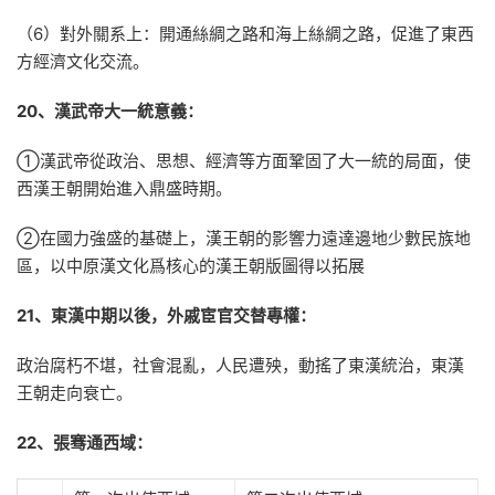
（6）對外關系上：開通絲綢之路和海上絲綢之路，促進了東西
方經濟文化交流。
20、漢武帝大一統意義：
①漢武帝從政治、思想、經濟等方面鞏固了大一統的局面，使
西漢王朝開始進入鼎盛時期。
②在國力強盛的基礎上，漢王朝的影響力遠達邊地少數民族地
區，以中原漢文化爲核心的漢王朝版圖得以拓展
21、東漢中期以後，外戚宦官交替專權：
政治腐朽不堪，社會混亂，人民遭殃，動搖了東漢統治，東漢
王朝走向衰亡。
22、張骞通西域：