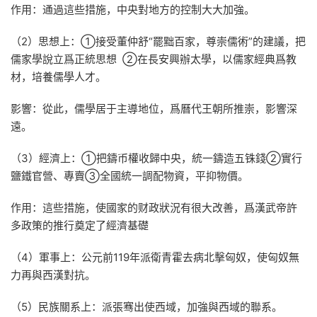
作用：通過這些措施，中央對地方的控制大大加強。
（2）思想上：①接受董仲舒“罷黜百家，尊崇儒術”的建議，把
儒家學說立爲正統思想 ②在長安興辦太學，以儒家經典爲教
材，培養儒學人才。
影響：從此，儒學居于主導地位，爲曆代王朝所推崇，影響深
遠。
（3）經濟上：①把鑄币權收歸中央，統一鑄造五铢錢②實行
鹽鐵官營、專賣③全國統一調配物資，平抑物價。
作用：這些措施，使國家的财政狀況有很大改善，爲漢武帝許
多政策的推行奠定了經濟基礎
（4）軍事上：公元前119年派衛青霍去病北擊匈奴，使匈奴無
力再與西漢對抗。
（5）民族關系上：派張骞出使西域，加強與西域的聯系。