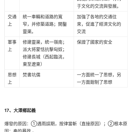
于文化的交流與發展。
交通
統一車輛和道路的寬
加強了各地的交通往
上
窄，并修築道路；開鑿
來，促進了經濟文化的
靈渠。
交流
軍事
修建靈渠，統一嶺南；
保證了國家的安全
上
派大将蒙恬抗擊匈奴；
修建長城（西起臨洮，
東至遼東）
思想
焚書坑儒
一方面統一了思想，另
上
一方面鉗制了思想
17、大澤鄉起義
爆發的原因：①遇雨誤期，按律當斬（直接原因）；②根本原
因：秦的暴政 。