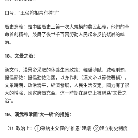
口号：“王侯将相甯有種乎”
曆史意義：是中國曆史上第一次大規模的農民起義，他們的革
命首創精神，鼓舞了後世千百萬勞動人民起來反抗殘暴的統
治。
18、文景之治：
漢文帝、漢景帝采取的休養生息政策：輕徭薄賦、減輕刑罰、
提倡節儉：提倡勤儉治國，以身作則（漢文帝以節儉著稱）。
文景時期，政治清平，經濟發展，人民生活安定。國力有了很
大的增強，國家府庫充盈。這一時期在曆史上被稱爲“文景之
治”。
19、漢武帝鞏固“大一統”的措施：
（1）政治上：①采納主父偃的“推恩”建議 ②建立刺史制度