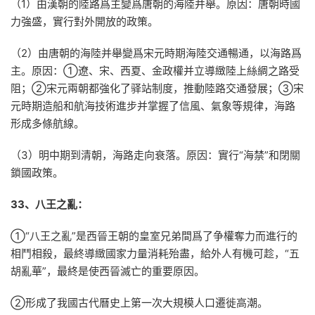
（1）由漢朝的陸路爲主變爲唐朝的海陸并舉。原因：唐朝時國
力強盛，實行對外開放的政策。
（2）由唐朝的海陸并舉變爲宋元時期海陸交通暢通，以海路爲
主。原因：①遼、宋、西夏、金政權并立導緻陸上絲綢之路受
阻；②宋元兩朝都強化了驿站制度，推動陸路交通發展；③宋
元時期造船和航海技術進步并掌握了信風、氣象等規律，海路
形成多條航線。
（3）明中期到清朝，海路走向衰落。原因：實行“海禁”和閉關
鎖國政策。
33、八王之亂：
①“八王之亂”是西晉王朝的皇室兄弟間爲了争權奪力而進行的
相鬥相殺，最終導緻國家力量消耗殆盡，給外人有機可趁，“五
胡亂華”，最終是使西晉滅亡的重要原因。
②形成了我國古代曆史上第一次大規模人口遷徙高潮。