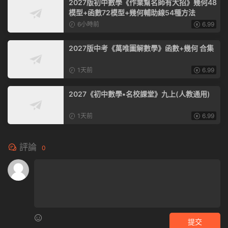
2027版初中數學《作業幫名師有大招》幾何48
模型+函數72模型+幾何輔助線54種方法
6小時前
6.99
2027版中考《萬唯圖解數學》函數+幾何 合集
1天前
6.99
2027《初中數學•名校課堂》九上(人教通用)
1天前
6.99
評論
0
提交