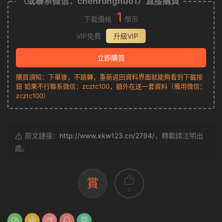
（或聯系微信：chenronghuo1）直接購買
1
下載價格
學币
VIP免費
升級VIP
立即購買
購買須知：下單後，不跳轉，重新返回資料界面就能夠看到下載按
鈕 如果不行聯系微信：zcztc100，額外在送一套資料（備用微信：
zcztc100）
原文鏈接：
http://www.xkw123.cn/2794/
，轉載請注明出
處。
賞
0