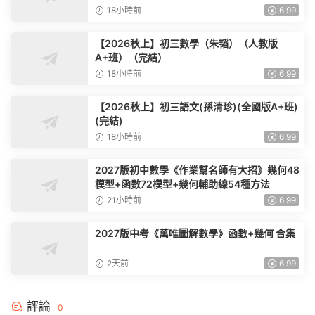
18小時前
6.99
【2026秋上】初三數學（朱韬）（人教版
A+班）（完結）
18小時前
6.99
【2026秋上】初三語文(孫清珍)(全國版A+班)
(完結)
18小時前
6.99
2027版初中數學《作業幫名師有大招》幾何48
模型+函數72模型+幾何輔助線54種方法
21小時前
6.99
2027版中考《萬唯圖解數學》函數+幾何 合集
2天前
6.99
評論
0