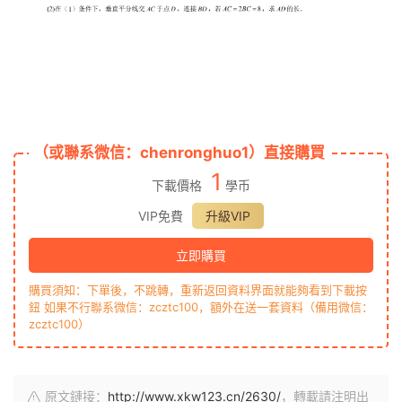
（或聯系微信：chenronghuo1）直接購買
1
下載價格
學币
VIP免費
升級VIP
立即購買
購買須知：下單後，不跳轉，重新返回資料界面就能夠看到下載按
鈕 如果不行聯系微信：zcztc100，額外在送一套資料（備用微信：
zcztc100）
原文鏈接：
http://www.xkw123.cn/2630/
，轉載請注明出