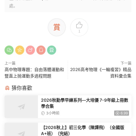
處。
賞
1
上一篇
下一篇
高中物理專題：自由落體運動和
2026高考物理《一輪複習》精品
豎直上抛運動多過程問題
資料彙合集
猜你喜歡
2026秋勤學早練系列—大培優 7-9年級上冊數
學合集
3小時前
6.99
【2026秋上】初三化學（陳譚飛）（全國版
A+班）（完結）