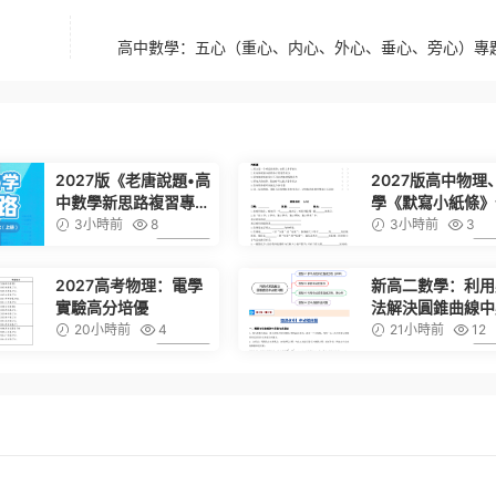
高中數學：五心（重心、内心、外心、垂心、旁心）專
2027版《老唐說題•高
2027版高中物理
中數學新思路複習專題
學《默寫小紙條》
第一輪》
冊（默寫+背誦版
3小時前
8
3小時前
3
6.99
2027高考物理：電學
新高二數學：利用
實驗高分培優
法解決圓錐曲線中
問題（思維導圖+
20小時前
4
21小時前
12
題型+綜合通關）
6.99
教A版）