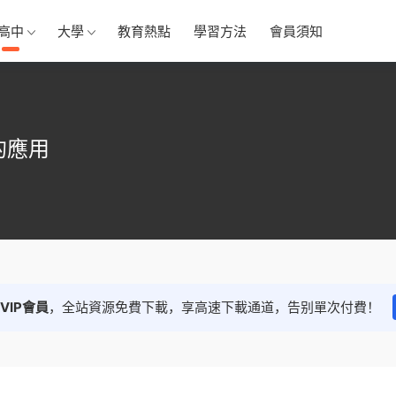
高中
大學
教育熱點
學習方法
會員須知
的應用
VIP會員
，全站資源免費下載，享高速下載通道，告别單次付費！