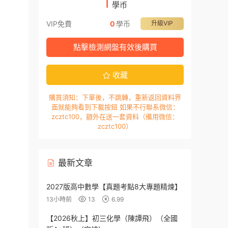
1
學币
VIP免費
0
學币
升級VIP
點擊檢測網盤有效後購買
收藏
購買須知：下單後，不跳轉，重新返回資料界
面就能夠看到下載按鈕 如果不行聯系微信：
zcztc100，額外在送一套資料（備用微信：
zcztc100）
最新文章
2027版高中數學【真題考點8大專題精煉】
13小時前
13
6.99
【2026秋上】初三化學（陳譚飛）（全國