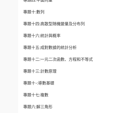
專題四:平面向量
專題十:數列
專題十四:高散型随機變量及
分布列
專題十六:統計與概率
專題十五:成對數據的統計分析
專題十二:一元二次函數、方程和不等式
專題十三:計數原理
專題十-:導數基礎
專題十七:複數
專題六:
解三角形