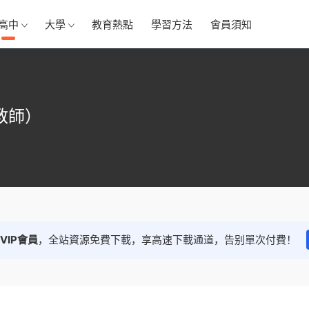
高中
大學
教育熱點
學習方法
會員須知
教師）
VIP會員
，全站資源免費下載，享高速下載通道，告别單次付費！