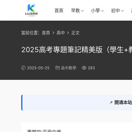
首頁
早教
小學
初中
當前位置：
首頁
高中
正文
2025高考專題筆記精美版（學生+
2025-05-25
高中數學
283
📌
開通本站