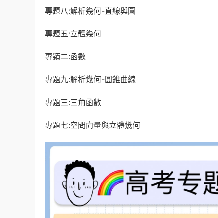
專題八:解析幾何-直線與圓
專題五:立體幾何
專穎二:函數
專題九:解析幾何-圓錐曲線
專題三:三角函數
專題七:
空間向量
與立體幾何