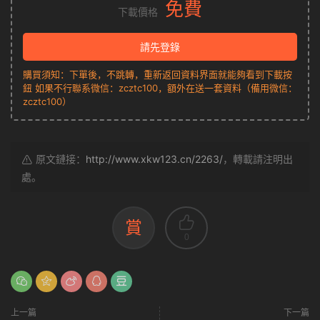
免費
下載價格
請先登錄
購買須知：下單後，不跳轉，重新返回資料界面就能夠看到下載按
鈕 如果不行聯系微信：zcztc100，額外在送一套資料（備用微信：
zcztc100）
原文鏈接：
http://www.xkw123.cn/2263/
，轉載請注明出
處。
賞
0
上一篇
下一篇