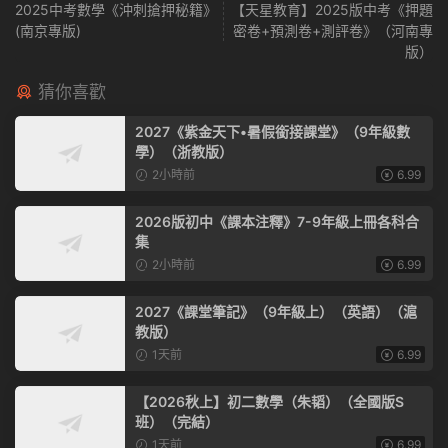
2025中考數學《沖刺搶押秘籍》
【天星教育】2025版中考《押題
(南京專版)
密卷+預測卷+測評卷》（河南專
版）
猜你喜歡
2027《紫金天下•暑假銜接課堂》（9年級數
學）（浙教版）
2小時前
6.99
2026版初中《課本注釋》7-9年級上冊各科合
集
2小時前
6.99
2027《課堂筆記》（9年級上）（英語）（滬
教版）
1天前
6.99
【2026秋上】初二數學（朱韬）（全國版S
班）（完結）
1天前
6.99