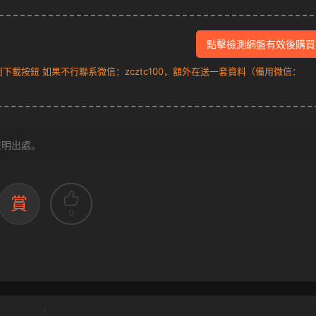
點擊檢測網盤有效後購買
載按鈕 如果不行聯系微信：zcztc100，額外在送一套資料（備用微信：
注明出處。
賞
0