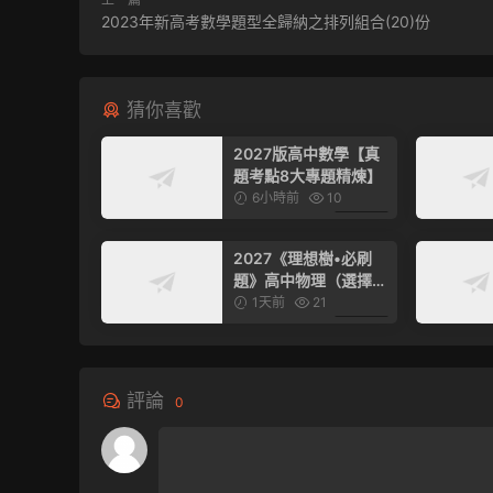
2023年新高考數學題型全歸納之排列組合(20)份
猜你喜歡
2027版高中數學【真
題考點8大專題精煉】
6小時前
10
6.99
2027《理想樹•必刷
題》高中物理（選擇性
必修第一冊）（人教
1天前
21
版）
6.99
評論
0