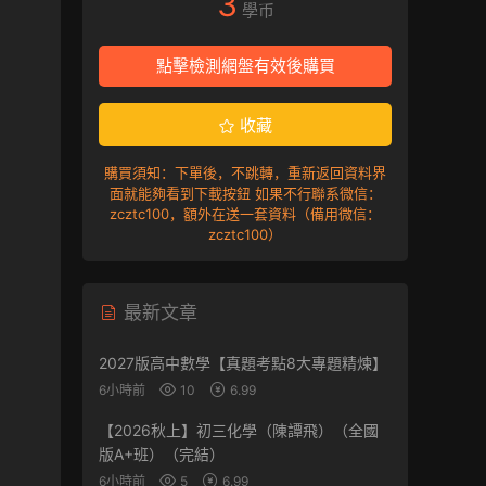
3
學币
點擊檢測網盤有效後購買
收藏
購買須知：下單後，不跳轉，重新返回資料界
面就能夠看到下載按鈕 如果不行聯系微信：
zcztc100，額外在送一套資料（備用微信：
zcztc100）
最新文章
2027版高中數學【真題考點8大專題精煉】
6小時前
10
6.99
【2026秋上】初三化學（陳譚飛）（全國
版A+班）（完結）
6小時前
5
6.99