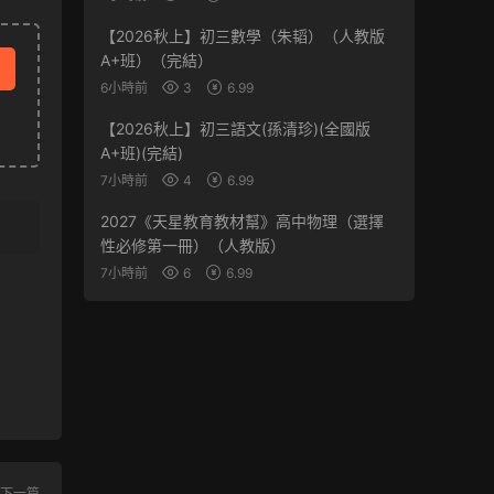
【2026秋上】初三數學（朱韬）（人教版
A+班）（完結）
6小時前
3
6.99
【2026秋上】初三語文(孫清珍)(全國版
A+班)(完結)
7小時前
4
6.99
2027《天星教育教材幫》高中物理（選擇
性必修第一冊）（人教版）
7小時前
6
6.99
下一篇