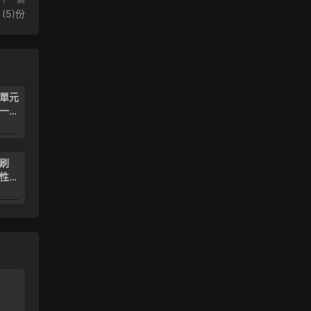
5)份
•單元
一
教A
6.99
必刷
性必
A
6.99