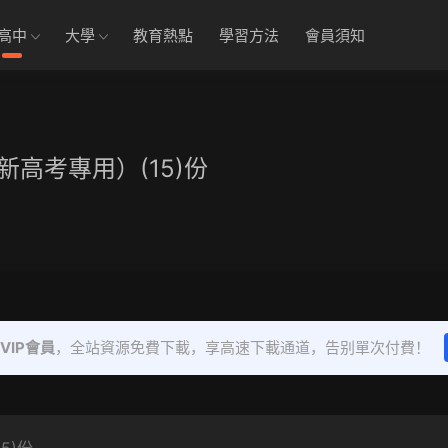
高中
大學
教育熱點
學習方法
會員須知
高考專用）(15)份
VIP會員
，全站資源免費下載，享高速下載通道，告别單次付費！