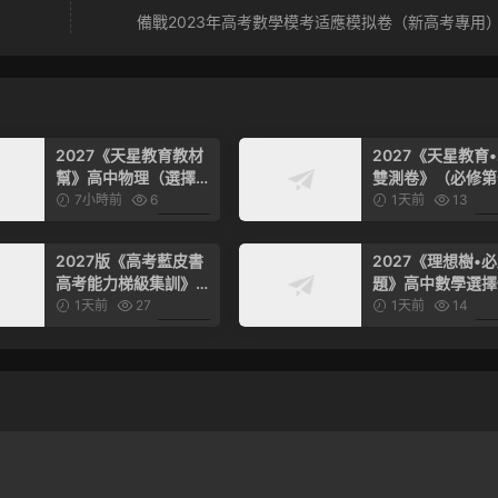
備戰2023年高考數學模考适應模拟卷（新高考專用）(
2027《天星教育教材
2027《天星教育
幫》高中物理（選擇性
雙測卷》（必修第
必修第一冊）（人教
冊）（數學）（人
7小時前
6
1天前
13
版）
版）
6.99
2027版《高考藍皮書
2027《理想樹•
高考能力梯級集訓》高
題》高中數學選擇
考數學
修第二冊）（人教
1天前
27
1天前
14
版）
6.99