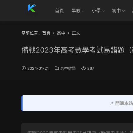
首頁
早教
小學
初中
當前位置：
首頁
高中
正文
備戰2023年高考數學考試易錯題（新
2024-01-21
高中數學
267
📌
開通本站