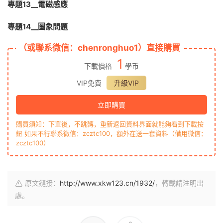
專題1
3
__
電磁感應
專題1
4
__圖象問題
（或聯系微信：chenronghuo1）直接購買
1
下載價格
學币
VIP免費
升級VIP
立即購買
購買須知：下單後，不跳轉，重新返回資料界面就能夠看到下載按
鈕 如果不行聯系微信：zcztc100，額外在送一套資料（備用微信：
zcztc100）
原文鏈接：
http://www.xkw123.cn/1932/
，轉載請注明出
處。