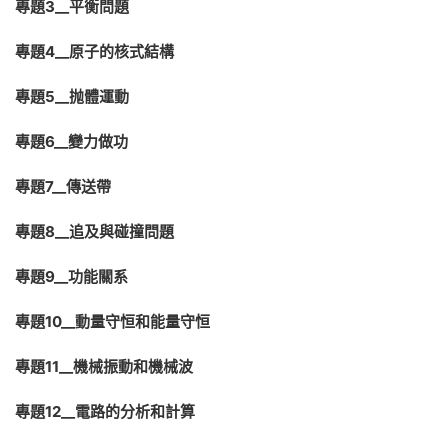
專題3__平衡問題
專題4
__
原子的核式結構
專題5__抛體運動
專題
6
__變力做功
專題
7
__傳送帶
專題
8
__追及與碰撞問題
專題
9
__功能關系
專題1
0
__動量守恒和能量守恒
專題
1
1
__機械振動和機械波
專題1
2
__電路的分析和計算