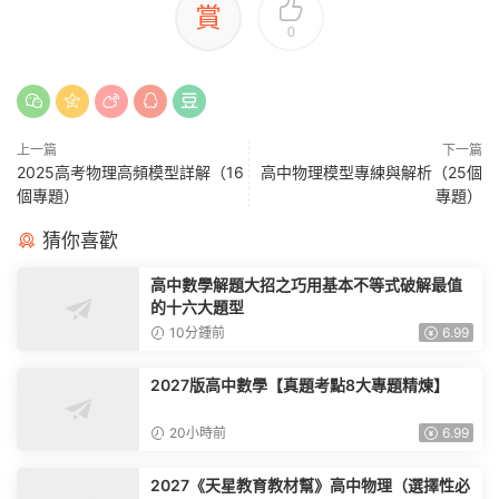
賞
0
上一篇
下一篇
2025高考物理高頻模型詳解（16
高中物理模型專練與解析（25個
個專題）
專題）
猜你喜歡
高中數學解題大招之巧用基本不等式破解最值
的十六大題型
10分鍾前
6.99
2027版高中數學【真題考點8大專題精煉】
20小時前
6.99
2027《天星教育教材幫》高中物理（選擇性必