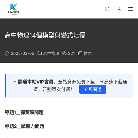
高中物理14個模型與變式培優
2025-03-05
高中物理
221
推廣
📌
開通本站VIP會員
，全站資源免費下載，享高速下載通
道，告别單次付費！
立即開通
專題
1
__
彈簧類問題
專題
2
__
摩擦力問題