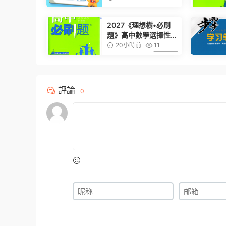
版）
6.99
2027《理想樹•必刷
題》高中數學選擇性必
修第二冊）（人教A
20小時前
11
版）
6.99
評論
0