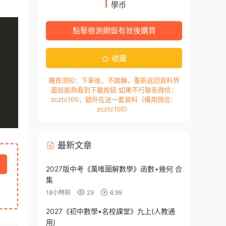
1
學币
點擊檢測網盤有效後購買
收藏
購買須知：下單後，不跳轉，重新返回資料界
面就能夠看到下載按鈕 如果不行聯系微信：
zcztc100，額外在送一套資料（備用微信：
zcztc100）
最新文章
2027版中考《萬唯圖解數學》函數+幾何 合
集
18小時前
29
6.99
2027《初中數學•名校課堂》九上(人教通
用)