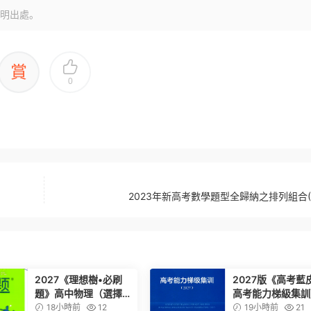
明出處。
賞
0
2023年新高考數學題型全歸納之排列組合(
2027《理想樹•必刷
2027版《高考藍
題》高中物理（選擇性
高考能力梯級集訓
必修第一冊）（人教
考數學
18小時前
12
19小時前
21