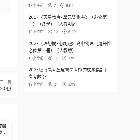
18小時前
7
6.99
2027《天星教育•單元雙測卷》（必修第一
冊）（數學）（人教A版）
18小時前
10
6.99
2027《理想樹•必刷題》高中物理（選擇性
必修第一冊）（人教版）
18小時前
12
6.99
2027版《高考藍皮書高考能力梯級集訓》
高考數學
下一篇
19小時前
21
6.99
20)份
皮書
》高