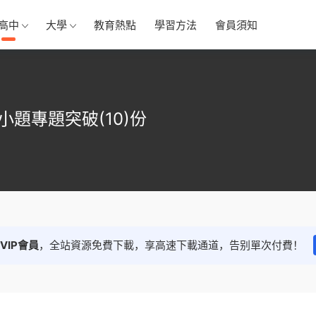
高中
大學
教育熱點
學習方法
會員須知
題專題突破(10)份
VIP會員
，全站資源免費下載，享高速下載通道，告别單次付費！