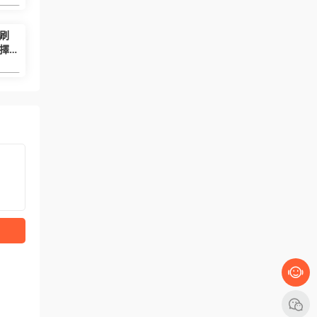
6.99
必刷
擇性
教
6.99