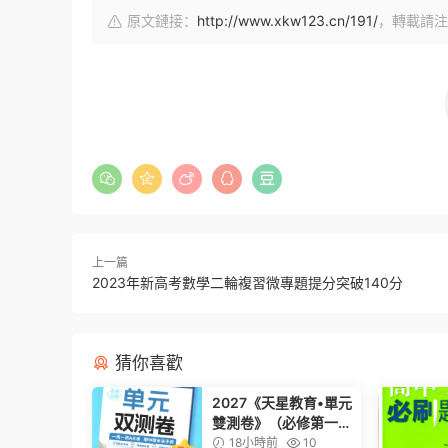
原文鏈接：
http://www.xkw123.cn/191/
，轉載請注
上一篇
2023年新高考數學二輪複習微專題提分突破140分
猜你喜歡
2027《天星教育•單元
雙測卷》（必修第一
冊）（數學）（人教A
18小時前
10