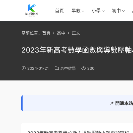
首頁
早教
小學
初中
當前位置：
首頁
高中
正文
2023年新高考數學函數與導數壓軸小
2024-01-21
高中數學
230
📌
開通本站