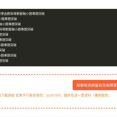
數學函數與導數壓軸小題專題突破
小題專題突破
軸小題專題突破
與導數壓軸小題專題突破
題突破
專題突破
小題專題突破
突破
小題專題突破
題突破
點擊檢測網盤有效後購買
載按鈕 如果不行聯系微信：zcztc100，額外在送一套資料（備用微信：