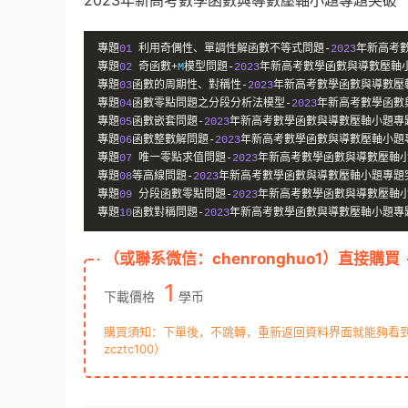
2023年新高考數學函數與導數壓軸小題專題突破
專題
01
利用奇偶性、單調性解函數不等式問題-
2023
年新高考
專題
02
奇函數+
M
模型問題-
2023
年新高考數學函數與導數壓軸
專題
03
函數的周期性、對稱性-
2023
年新高考數學函數與導數壓
專題
04
函數零點問題之分段分析法模型-
2023
年新高考數學函數
專題
05
函數嵌套問題-
2023
年新高考數學函數與導數壓軸小題專
專題
06
函數整數解問題-
2023
年新高考數學函數與導數壓軸小題
專題
07
唯一零點求值問題-
2023
年新高考數學函數與導數壓軸
專題
08
等高線問題-
2023
年新高考數學函數與導數壓軸小題專題
專題
09
分段函數零點問題-
2023
年新高考數學函數與導數壓軸
專題
10
函數對稱問題-
2023
年新高考數學函數與導數壓軸小題專
（或聯系微信：chenronghuo1）直接購買
1
下載價格
學币
購買須知：下單後，不跳轉，重新返回資料界面就能夠看到下
zcztc100）