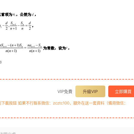
VIP免費
升級VIP
立即購買
載按鈕 如果不行聯系微信：zcztc100，額外在送一套資料（備用微信：