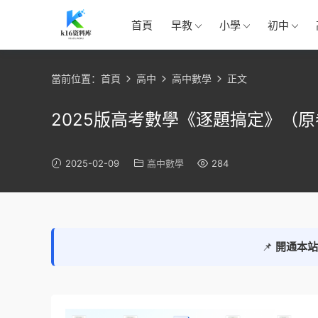
首頁
早教
小學
初中
當前位置：
首頁
高中
高中數學
正文
2025版高考數學《逐題搞定》（原卷
2025-02-09
高中數學
284
📌
開通本站