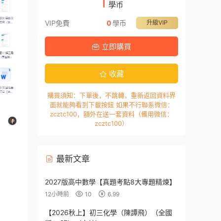
1
學币
VIP免費
0
學币
升級VIP
立即購買
收藏
購買須知：下單後，不跳轉，重新返回資料界
面就能夠看到下載按鈕 如果不行聯系微信：
zcztc100，額外在送一套資料（備用微信：
zcztc100）
最新文章
2027版高中數學【真題考點8大專題精煉】
12小時前
10
6.99
【2026秋上】初三化學（陳譚飛）（全國