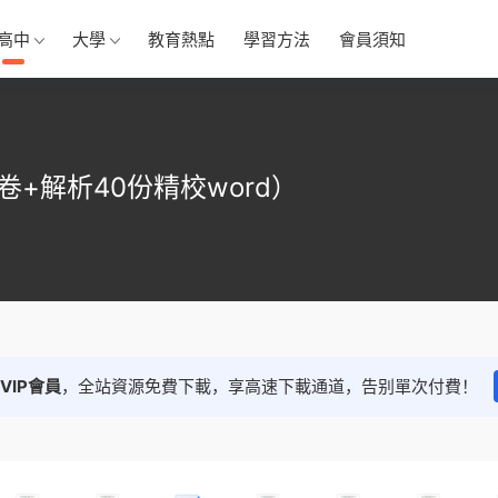
高中
大學
教育熱點
學習方法
會員須知
+解析40份精校word）
VIP會員
，全站資源免費下載，享高速下載通道，告别單次付費！