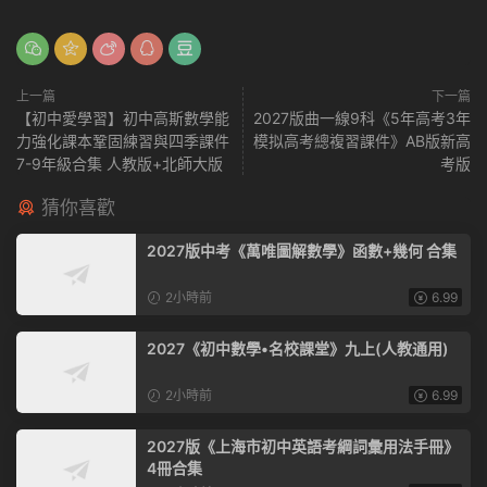
上一篇
下一篇
【初中愛學習】初中高斯數學能
2027版曲一線9科《5年高考3年
力強化課本鞏固練習與四季課件
模拟高考總複習課件》AB版新高
7-9年級合集 人教版+北師大版
考版
猜你喜歡
2027版中考《萬唯圖解數學》函數+幾何 合集
2小時前
6.99
2027《初中數學•名校課堂》九上(人教通用)
2小時前
6.99
2027版《上海市初中英語考綱詞彙用法手冊》
4冊合集