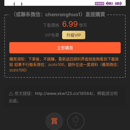
（或聯系微信：chenronghuo1）直接購買
6.99
下載價格
學币
VIP免費
升級VIP
立即購買
購買須知：下單後，不跳轉，重新返回資料界面就能夠看到下載按
鈕 如果不行聯系微信：zcztc100，額外在送一套資料（備用微信：
zcztc100）
原文鏈接：
http://www.xkw123.cn/16564/
，轉載請注明
出處。
賞
0