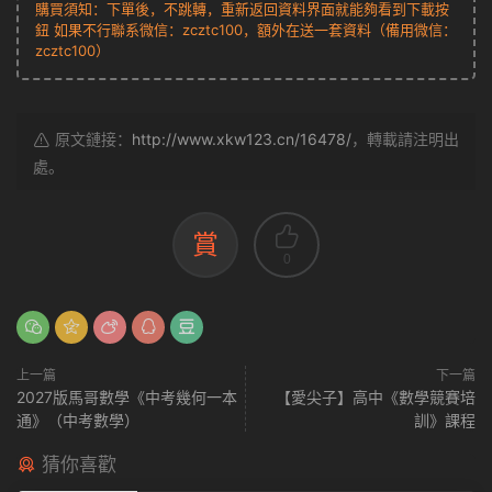
購買須知：下單後，不跳轉，重新返回資料界面就能夠看到下載按
鈕 如果不行聯系微信：zcztc100，額外在送一套資料（備用微信：
zcztc100）
原文鏈接：
http://www.xkw123.cn/16478/
，轉載請注明出
處。
賞
0
上一篇
下一篇
2027版馬哥數學《中考幾何一本
【愛尖子】高中《數學競賽培
通》（中考數學）
訓》課程
猜你喜歡