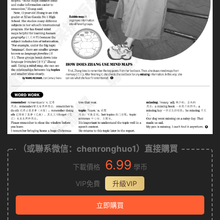
（或聯系微信：chenronghuo1）直接購買
6.99
下載價格
學币
VIP免費
升級VIP
立即購買