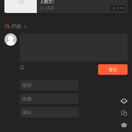
上語文）
4天前
6.99
評論
0
提交