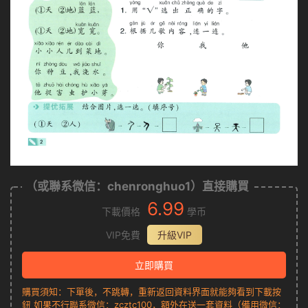
（或聯系微信：chenronghuo1）直接購買
6.99
下載價格
學币
VIP免費
升級VIP
立即購買
購買須知：下單後，不跳轉，重新返回資料界面就能夠看到下載按
鈕 如果不行聯系微信：zcztc100，額外在送一套資料（備用微信：