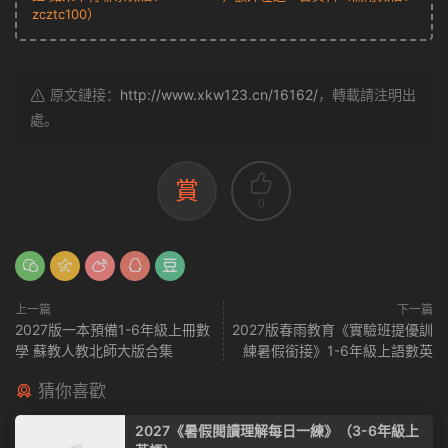
zcztc100）
原文鏈接：
http://www.xkw123.cn/16162/
，轉載請注明出
處。
賞
0
上一篇
下一篇
2027版一本預備1-6年級上冊數
2027版春雨教育《實驗班提優訓
學 蘇教人教北師大版合集
練暑假銜接》1-6年級上語數英
猜你喜歡
2027《暑假閱讀理解每日一練》（3-6年級上