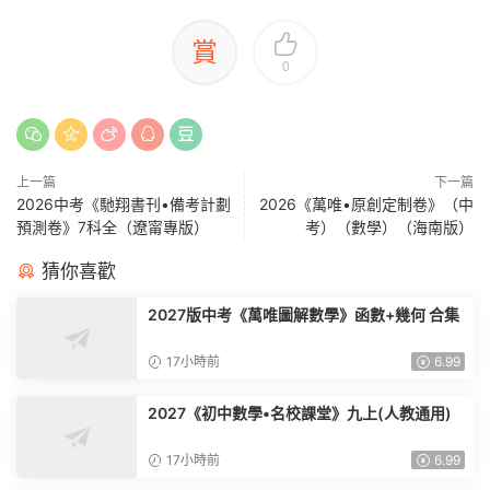
賞
0
上一篇
下一篇
2026中考《馳翔書刊•備考計劃
2026《萬唯•原創定制卷》（中
預測卷》7科全（遼甯專版）
考）（數學）（海南版）
猜你喜歡
2027版中考《萬唯圖解數學》函數+幾何 合集
17小時前
6.99
2027《初中數學•名校課堂》九上(人教通用)
17小時前
6.99