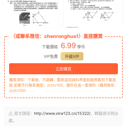
（或聯系微信：chenronghuo1）直接購買
6.99
下載價格
學币
VIP免費
升級VIP
立即購買
購買須知：下單後，不跳轉，重新返回資料界面就能夠看到下載按
鈕 如果不行聯系微信：zcztc100，額外在送一套資料（備用微信：
zcztc100）
原文鏈接：
http://www.xkw123.cn/15322/
，轉載請注明出
處。