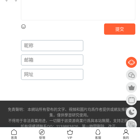
提交
免責聲明： 本網站所有發布的文字、視頻和圖片均爲作者提供或網友推薦收
集，僅供學習研究使用。
不得用于非法商業用途，一切關于該資源商業行爲與本站無關，支持正版。
如有侵權請聯系QQ：1139863626，第一時間删除、改正。
閩ICP備2024030531号-1
首頁
發現
VIP
客服
我的