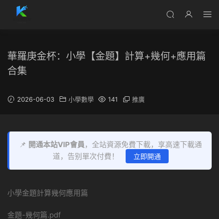
華羅庚金杯：小學【金題】計算+幾何+應用篇
合集
2026-06-03
小學數學
141
推廣
📌
開通本站VIP會員
，全站資源免費下載，享高速下載通
道，告别單次付費！
立即開通
小學金題計算幾何應用篇
金題-幾何篇.pdf