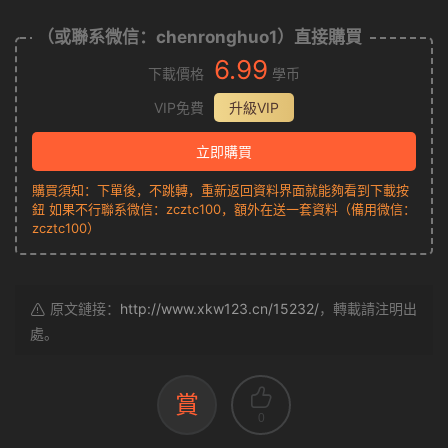
（或聯系微信：chenronghuo1）直接購買
6.99
下載價格
學币
VIP免費
升級VIP
立即購買
購買須知：下單後，不跳轉，重新返回資料界面就能夠看到下載按
鈕 如果不行聯系微信：zcztc100，額外在送一套資料（備用微信：
zcztc100）
原文鏈接：
http://www.xkw123.cn/15232/
，轉載請注明出
處。
賞
0