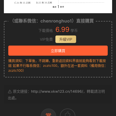
（或聯系微信：chenronghuo1）直接購買
6.99
下載價格
學币
VIP免費
升級VIP
立即購買
購買須知：下單後，不跳轉，重新返回資料界面就能夠看到下載按
鈕 如果不行聯系微信：zcztc100，額外在送一套資料（備用微信：
zcztc100）
原文鏈接：
http://www.xkw123.cn/14696/
，轉載請注明
出處。