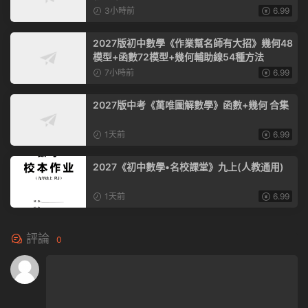
3小時前
6.99
2027版初中數學《作業幫名師有大招》幾何48
模型+函數72模型+幾何輔助線54種方法
7小時前
6.99
2027版中考《萬唯圖解數學》函數+幾何 合集
1天前
6.99
2027《初中數學•名校課堂》九上(人教通用)
1天前
6.99
評論
0