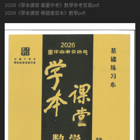
2026《學本課堂·重慶中考》數學參考答案pdf
2026《學本課堂·專題複習本》數學pdf