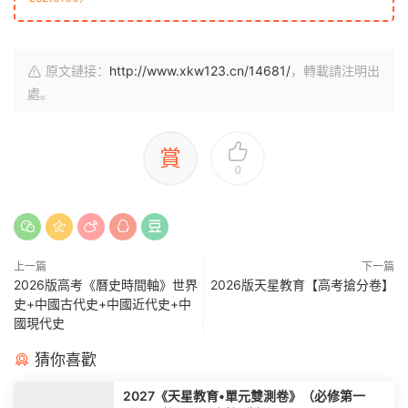
原文鏈接：
http://www.xkw123.cn/14681/
，轉載請注明出
處。
賞
0
上一篇
下一篇
2026版高考《曆史時間軸》世界
2026版天星教育【高考搶分卷】
史+中國古代史+中國近代史+中
國現代史
猜你喜歡
2027《天星教育•單元雙測卷》（必修第一