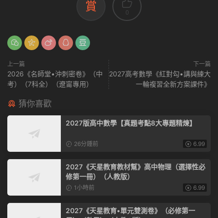
賞
0
上一篇
下一篇
2026《名師堂•沖刺密卷》（中
2027高考數學《紅對勾•講與練大
考）（7科全）（遼甯專用）
一輪複習全新方案課件》
猜你喜歡
2027版高中數學【真題考點8大專題精煉】
26分鍾前
6.99
2027《天星教育教材幫》高中物理（選擇性必
修第一冊）（人教版）
1小時前
6.99
2027《天星教育•單元雙測卷》（必修第一