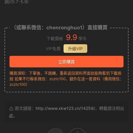
調)(5.7-5.9)
（或聯系微信：chenronghuo1）直接購買
9.9
下載價格
學币
VIP免費
升級VIP
立即購買
購買須知：下單後，不跳轉，重新返回資料界面就能夠看到下載按
鈕 如果不行聯系微信：zcztc100，額外在送一套資料（備用微信：
zcztc100）
原文鏈接：
http://www.xkw123.cn/14259/
，轉載請注明出
處。