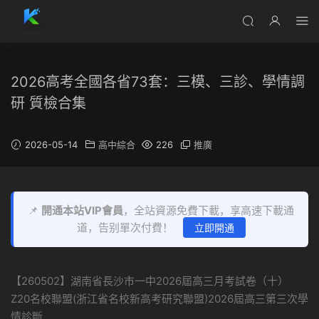
2026高考全國各省73套：三模、三診、學情調
研 質檢合集
2026-05-14
高中綜合
226
推廣
📌
開通本站VIP會員
，全站資源免費下載，享高速下載通
道，告别單次付費！
立即開通
【260502】湖南省長沙市一中2026屆高三月考試卷（十）
Z20名校聯盟(浙江省名校新高考研究聯盟)2026屆高三第三次學
情診斷