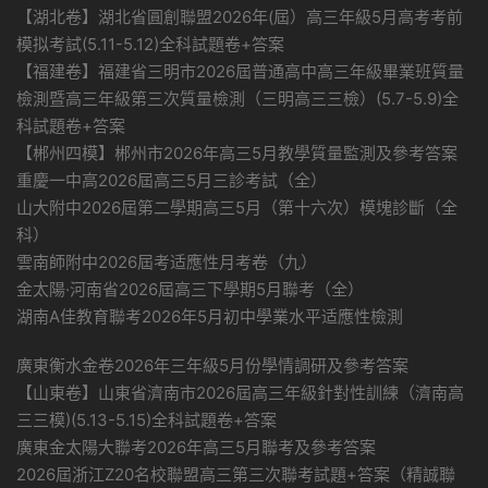
【湖北卷】湖北省圓創聯盟2026年(屆）高三年級5月高考考前
模拟考試(5.11-5.12)全科試題卷+答案
【福建卷】福建省三明市2026屆普通高中高三年級畢業班質量
檢測暨高三年級第三次質量檢測（三明高三三檢）(5.7-5.9)全
科試題卷+答案
【郴州四模】郴州市2026年高三5月教學質量監測及參考答案
重慶一中高2026屆高三5月三診考試（全）
山大附中2026屆第二學期高三5月（第十六次）模塊診斷（全
科）
雲南師附中2026屆考适應性月考卷（九）
金太陽·河南省2026屆高三下學期5月聯考（全）
湖南A佳教育聯考2026年5月初中學業水平适應性檢測
廣東衡水金卷2026年三年級5月份學情調研及參考答案
【山東卷】山東省濟南市2026屆高三年級針對性訓練（濟南高
三三模)(5.13-5.15)全科試題卷+答案
廣東金太陽大聯考2026年高三5月聯考及參考答案
2026屆浙江Z20名校聯盟高三第三次聯考試題+答案（精誠聯