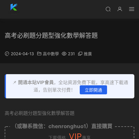
高考必刷題分題型強化數學解答題
2024-04-13
高中數學
231
推廣
📌
開通本站VIP會員
，全站資源免費下載，享高速下載通
道，告别單次付費！
立即開通
高考必刷題分題型強化數學解答題
（或聯系微信：chenronghuo1）直接購買
VIP
下載價格
專享