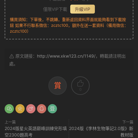
僅限VIP下載
升級VIP
購買須知：下單後，不跳轉，重新返回資料界面就能夠看到下載按
鈕 如果不行聯系微信：zcztc100，額外在送一套資料（備用微信：
zcztc100）
原文鏈接：
http://www.xkw123.cn/1149/
，轉載請注明出
處。
賞
0
上一篇
下一篇
2024版星火英語巅峰訓練完形填
2024版《李林生物筆記2.0版》新
空2300題高考
教材版