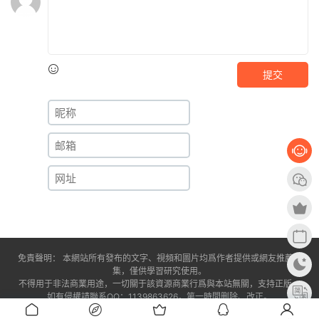
提交
免責聲明： 本網站所有發布的文字、視頻和圖片均爲作者提供或網友推薦收
集，僅供學習研究使用。
不得用于非法商業用途，一切關于該資源商業行爲與本站無關，支持正版。
如有侵權請聯系QQ：1139863626，第一時間删除、改正。
閩ICP備2024030531号-1