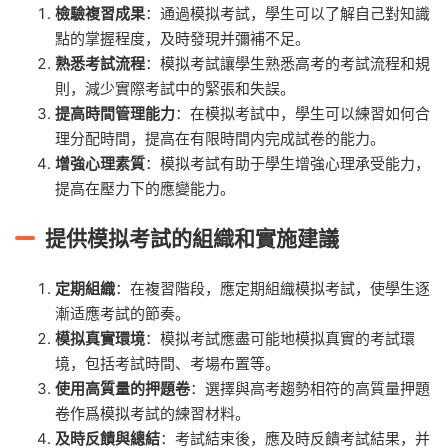
檢驗複習成果
：通過模拟考試，學生可以了解自己對知識
點的掌握程度，及時發現并彌補不足。
熟悉考試流程
：模拟考試讓學生熟悉高考的考試流程和規
則，減少實際考試中的緊張和失誤。
提高時間管理能力
：在模拟考試中，學生可以練習如何合
理分配時間，提高在有限時間内完成試卷的能力。
增強心理素質
：模拟考試有助于學生增強心理承受能力，
提高在壓力下的應變能力。
提供模拟考試的組織和實施建議
定期組織
：在複習階段，應定期組織模拟考試，使學生逐
漸适應考試的節奏。
模拟真實環境
：模拟考試應盡可能地模拟真實的考試環
境，包括考試時間、考場布置等。
使用高質量的押題卷
：選擇與高考趨勢相符的高質量押題
卷作爲模拟考試的練習材料。
及時反饋與總結
：考試結束後，應及時反饋考試結果，并