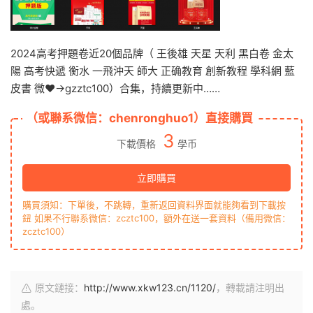
2024高考押題卷近20個品牌（ 王後雄 天星 天利 黑白卷 金太
陽 高考快遞 衡水 一飛沖天 師大 正确教育 創新教程 學科網 藍
皮書 微❤→gzztc100）合集，持續更新中……
（或聯系微信：chenronghuo1）直接購買
3
下載價格
學币
立即購買
購買須知：下單後，不跳轉，重新返回資料界面就能夠看到下載按
鈕 如果不行聯系微信：zcztc100，額外在送一套資料（備用微信：
zcztc100）
原文鏈接：
http://www.xkw123.cn/1120/
，轉載請注明出
處。