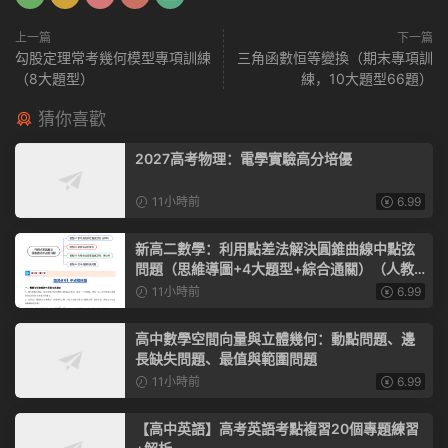
上一篇
下一篇
勾股定理常考幾何模型專項訓練
三角函數恒等變換（期末專項訓
（8大題型）
練，10大題型66題）
猜你喜歡
2027高考物理：電學實驗高分培優
11小時前
6.99
新高二數學：利用點差法解決圓錐曲線中點弦
問題（思維導圖+4大題型+綜合通關）（人教A
版）
11小時前
6.99
高中數學空間向量與立體幾何：動點問題、邊
長缺失問題、最值與範圍問題
11小時前
6.99
【高中英語】高考英語考點複習20個專題練習