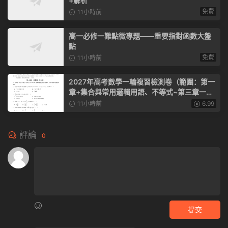
+解析
免費
11小時前
高一必修一難點微專題——重要指對函數大盤
點
免費
11小時前
2027年高考數學一輪複習檢測卷（範圍：第一
章+集合與常用邏輯用語、不等式~第三章一元
函數的導數及其應用）（全國通用）
11小時前
6.99
評論
0
提交