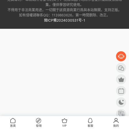
集，僅供學習研究使用。
不得用于非法商業用途，一切關于該資源商業行爲與本站無關，支持正版。
如有侵權請聯系QQ：1139863626，第一時間删除、改正。
閩ICP備2024030531号-1
首頁
發現
VIP
客服
我的